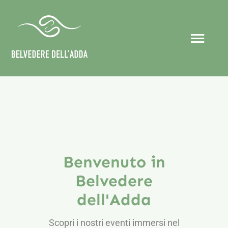
Salta
al
contenuto
Togg
Navi
Home
Chi siamo
Eventi
Benvenuto in
Belvedere
Organizza il tuo evento
dell'Adda
Collaborazioni
Scopri i nostri eventi immersi nel