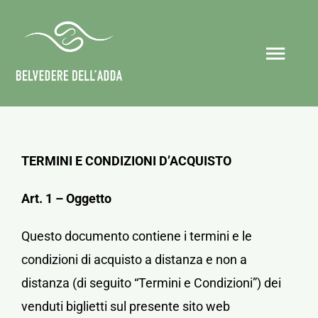
Salta
al
contenuto
Togg
Navi
Home
Chi siamo
TERMINI E CONDIZIONI D’ACQUISTO
Art. 1 – Oggetto
Eventi
Questo documento contiene i termini e le
Organizza il tuo evento
condizioni di acquisto a distanza e non a
distanza (di seguito “Termini e Condizioni”) dei
Collaborazioni
venduti biglietti sul presente sito web