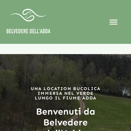
Salta
al
contenuto
Togg
Navi
Home
Chi siamo
Eventi
UNA LOCATION BUCOLICA
IMMERSA NEL VERDE
LUNGO IL FIUME ADDA
Organizza il tuo evento
Benvenuti da
Belvedere
Collaborazioni