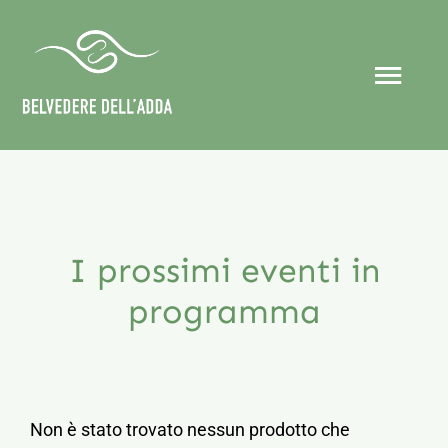
Salta
al
contenuto
Togg
Navi
Home
Chi siamo
I prossimi eventi in
Eventi
programma
Organizza il tuo evento
Collaborazioni
Non è stato trovato nessun prodotto che